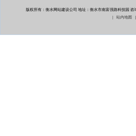
版权所有：衡水网站建设公司 地址：衡水市南富强路科技园 咨询热线： 13
|
站内地图
|